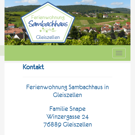
.... wo Urlaub zur Erholung wird!
Toggle
navigat
Kontakt
Ferienwohnung Sambachhaus in
Gleiszellen
Familie Snape
Winzergasse 24
76889 Gleiszellen